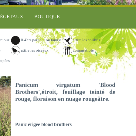
ÉGÉTAUX
BOUTIQUE
r jour
0-4hrs par jour ou tamisé
attire les colibris
é
attire les oiseaux
commestible
oupées
Panicum virgatum 'Blood
Brothers',étroit, feuillage teinté de
rouge, floraison en nuage rougeâtre.
Panic érigée blood brothers