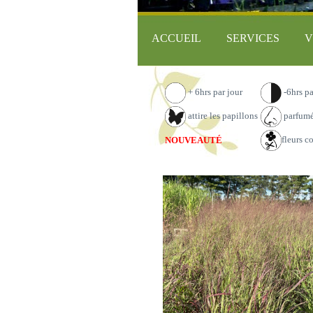
ACCUEIL
SERVICES
V
+ 6hrs par jour
-6hrs pa
attire les papillons
parfum
fleurs c
NOUVEAUTÉ