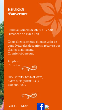
HEURES
d’ouverture
Lundi au samedi de 8h30 à 17h30
Dimanche de 10h à 16h
Chers clients, chères clientes ,afin de
vous éviter des déceptions, réservez vos
plantes maintenant.
Courriel ci-dessous.
Au plaisir!
Christine
3053 chemin des patriotes,
Saint-ours (route 133)
450 785-3877
GOOGLE MAP
-