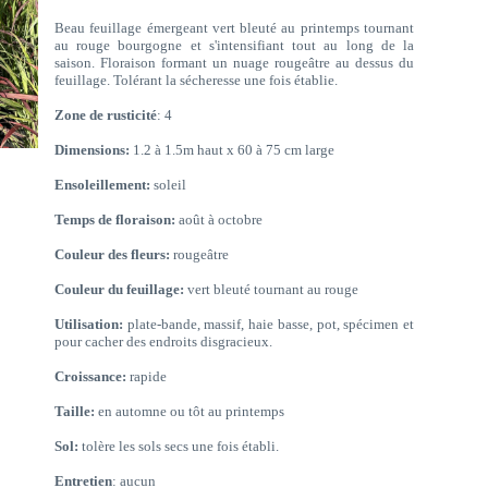
Beau feuillage émergeant vert bleuté au printemps tournant
au rouge bourgogne et s'intensifiant tout au long de la
saison. Floraison formant un nuage rougeâtre au dessus du
feuillage. Tolérant la sécheresse une fois établie.
Zone de rusticité
: 4
Dimensions:
1.2 à 1.5m haut x 60 à 75 cm large
Ensoleillement:
soleil
Temps de floraison:
août à octobre
Couleur des fleurs:
rougeâtre
Couleur du feuillage:
vert bleuté tournant au rouge
Utilisation:
plate-bande, massif, haie basse, pot, spécimen et
pour cacher des endroits disgracieux.
Croissance:
rapide
Taille:
en automne ou tôt au printemps
Sol:
tolère les sols secs une fois établi.
Entretien
: aucun