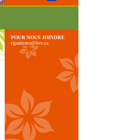
POUR NOUS JOINDRE
cjpatriotes@live.ca