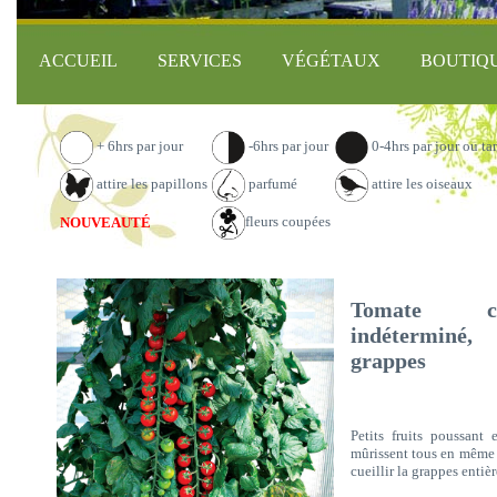
ACCUEIL
SERVICES
VÉGÉTAUX
BOUTIQ
+ 6hrs par jour
-6hrs par jour
0-4hrs par jour ou ta
attire les papillons
parfumé
attire les oiseaux
fleurs coupées
NOUVEAUTÉ
Tomate cer
indéterminé,
grappes
Petits fruits poussant 
mûrissent tous en même 
cueillir la grappes entièr