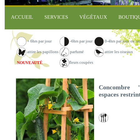
ACCUEIL
SERVICES
VÉGÉTAUX
BOUTIQ
+ 6hrs par jour
-6hrs par jour
0-4hrs par jour ou ta
attire les papillons
parfumé
attire les oiseaux
fleurs coupées
NOUVEAUTÉ
Concombre '
espaces restrin