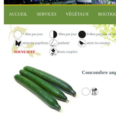
ACCUEIL
SERVICES
VÉGÉTAUX
BOUTIQ
+ 6hrs par jour
-6hrs par jour
0-4hrs par jour ou ta
attire les papillons
parfumé
attire les oiseaux
fleurs coupées
NOUVEAUTÉ
Concombre angla