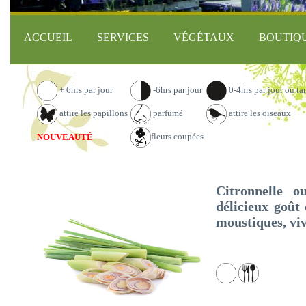
ACCUEIL
SERVICES
VÉGÉTAUX
BOUTIQ
+ 6hrs par jour
-6hrs par jour
0-4hrs par jour ou ta
attire les papillons
parfumé
attire les oiseaux
fleurs coupées
NOUVEAUTÉ
Citronnelle o
délicieux goût 
moustiques, vi