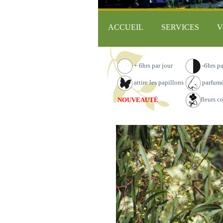
ACCUEIL
SERVICES
V
+ 6hrs par jour
-6hrs pa
attire les papillons
parfum
fleurs c
NOUVEAUTÉ