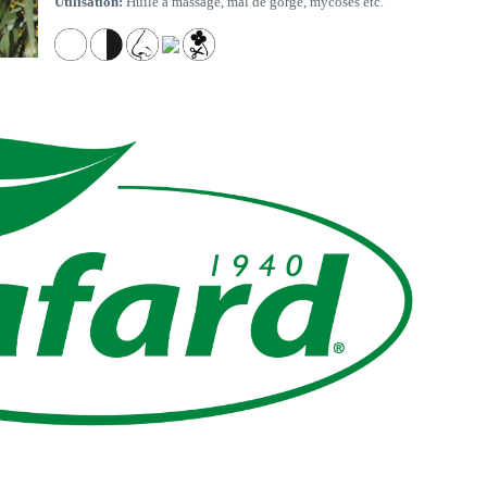
Utilisation:
Huile à massage, mal de gorge, mycoses etc.