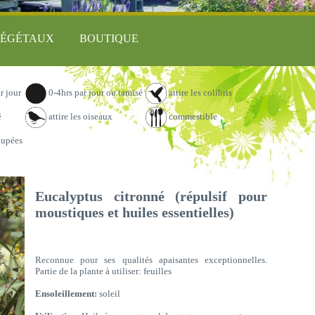
ÉGÉTAUX
BOUTIQUE
r jour
0-4hrs par jour ou tamisé
attire les colibris
é
attire les oiseaux
commestible
oupées
Eucalyptus citronné (répulsif pour
moustiques et huiles essentielles)
Reconnue pour ses qualités apaisantes exceptionnelles.
Partie de la plante à utiliser: feuilles
Ensoleillement:
soleil