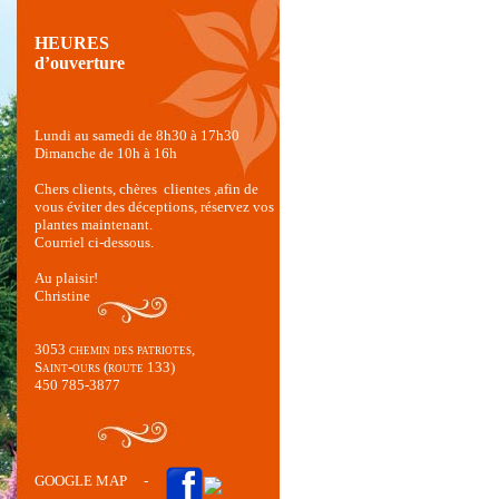
HEURES
d’ouverture
Lundi au samedi de 8h30 à 17h30
Dimanche de 10h à 16h
Chers clients, chères clientes ,afin de
vous éviter des déceptions, réservez vos
plantes maintenant.
Courriel ci-dessous.
Au plaisir!
Christine
3053 chemin des patriotes,
Saint-ours (route 133)
450 785-3877
GOOGLE MAP
-