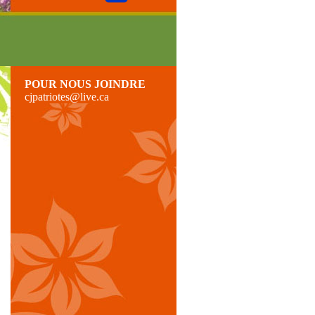
POUR NOUS JOINDRE
cjpatriotes@live.ca