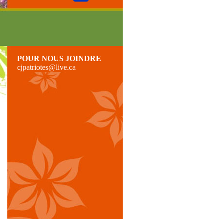
POUR NOUS JOINDRE
cjpatriotes@live.ca