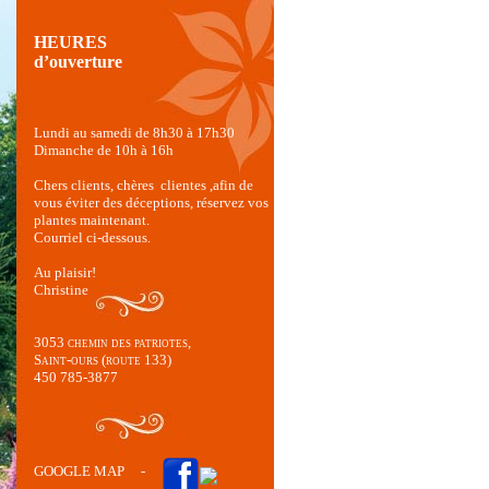
HEURES
d’ouverture
Lundi au samedi de 8h30 à 17h30
Dimanche de 10h à 16h
Chers clients, chères clientes ,afin de
vous éviter des déceptions, réservez vos
plantes maintenant.
Courriel ci-dessous.
Au plaisir!
Christine
3053 chemin des patriotes,
Saint-ours (route 133)
450 785-3877
GOOGLE MAP
-