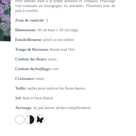
Petit arbuste nain à la forme arrondie et compact. Feuillage
vert tournant au bourgogne en automne. Floraison rose de
juin à octobre.
Zone de rusticité
: 3
Dimensions:
30 cm haut x 30 cm large
Ensoleillement:
soleil ou mi-ombre
Temps de floraison:
fleurit tout l'été
Couleur des fleurs:
roses
Couleur du feuillage:
vert
Croissance:
lente
Taille:
tailler pour enlever les fleurs fanées.
Sol:
frais et bien drainé.
Arrosage
: ne pas laisser sécher complètement.