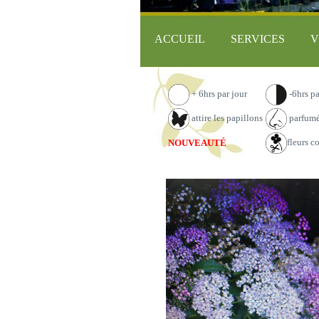
ACCUEIL
SERVICES
V
+ 6hrs par jour
-6hrs pa
attire les papillons
parfum
fleurs c
NOUVEAUTÉ