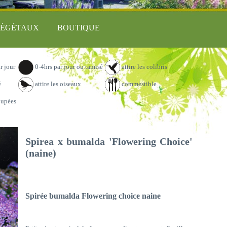
ÉGÉTAUX
BOUTIQUE
r jour
0-4hrs par jour ou tamisé
attire les colibris
é
attire les oiseaux
commestible
oupées
Spirea x bumalda 'Flowering Choice'
(naine)
Spirée bumalda Flowering choice naine