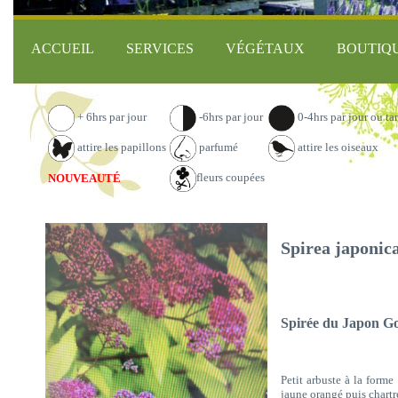
ACCUEIL
SERVICES
VÉGÉTAUX
BOUTIQ
+ 6hrs par jour
-6hrs par jour
0-4hrs par jour ou ta
attire les papillons
parfumé
attire les oiseaux
fleurs coupées
NOUVEAUTÉ
Spirea japonic
Spirée du Japon Go
Petit arbuste à la forme
jaune orangé puis chartr