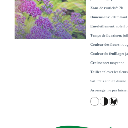
Zone de rusticité
: 2b
Dimensions:
70cm haut 
Ensoleillement:
soleil 
Temps de floraison:
juil
Couleur des fleurs:
roug
Couleur du feuillage:
ja
Croissance:
moyenne
Taille:
enlever les fleurs
Sol:
frais et bien drainé.
Arrosage
: ne pas laiss