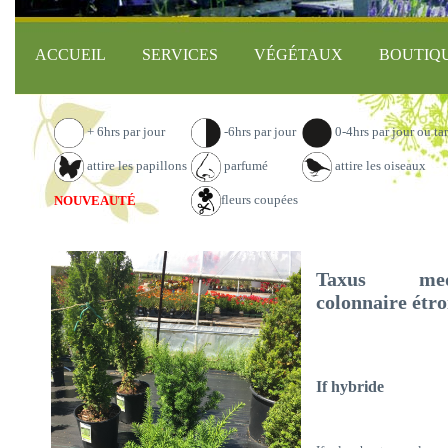
ACCUEIL
SERVICES
VÉGÉTAUX
BOUTIQ
+ 6hrs par jour
-6hrs par jour
0-4hrs par jour ou ta
attire les papillons
parfumé
attire les oiseaux
fleurs coupées
NOUVEAUTÉ
Taxus medi
colonnaire étro
If hybride